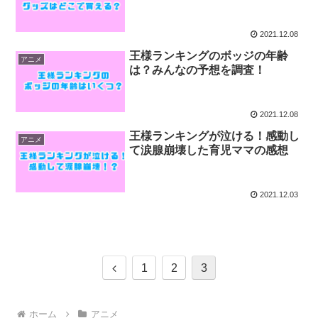
2021.12.08
王様ランキングのボッジの年齢
アニメ
は？みんなの予想を調査！
2021.12.08
王様ランキングが泣ける！感動し
アニメ
て涙腺崩壊した育児ママの感想
2021.12.03
前
1
2
3
へ
ホーム
アニメ