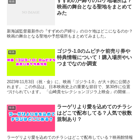
すずめの戸締りのロケ地場所は？
映画
映画の舞台となる聖地をまとめて
みた
新海誠監督最新作の『すずめの戸締り』のロケ地はどこになるのか？
映画の舞台となる聖地や予想場所もまとめてみました。
ゴジラ-1.0のムビチケ前売り券や
映画
特典情報について！購入場所やい
つまでなのか調査
2023年11月3日（祝・金）に、映画「ゴジラ-1.0」が大々的に公開さ
れます。 この作品は、日本映画史上の重要な節目で、第30作に位置
づけられています。 「山崎貴セレクションゴジラ上映会」の開催
や、コラボレーション企画など、多くの話題が巻...
ラーゲリより愛を込めてのチラシ
映画
はどこで配布してる？人気で枚数
規制あり？
ラーゲリより愛を込めてのチラシはどこで配布している？映画館情報