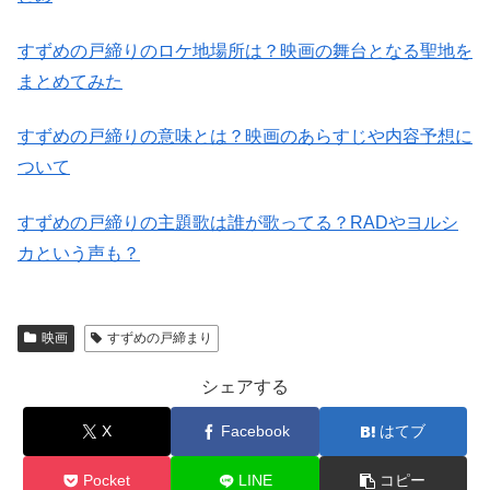
すずめの戸締りのロケ地場所は？映画の舞台となる聖地を
まとめてみた
すずめの戸締りの意味とは？映画のあらすじや内容予想に
ついて
すずめの戸締りの主題歌は誰が歌ってる？RADやヨルシ
カという声も？
映画
すずめの戸締まり
シェアする
X
Facebook
はてブ
Pocket
LINE
コピー